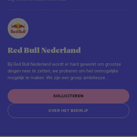
Red Bull Nederland
Bij Red Bull Nederland wordt er hard gewerkt om grootse
dingen neer te zetten, we proberen om het onmogelijke
mogelijk te maken. We zijn een groep ambitieuze
medewerkers die er altijd naar streven om vleugels te geven
aan mensen en ideeën. Ons kantoor is gevestigd op de
SOLLICITEREN
Houthavens in Amsterdam.
SOLLICITEREN
OVER HET BEDRIJF
OVER HET BEDRIJF