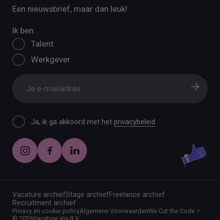
Een nieuwsbrief, maar dan leuk!
Ik ben:
Talent
Werkgever
Ja, ik ga akkoord met het
privacybeleid
Vacature archief
Stage archief
Freelance archief
Recruitment archief
Privacy en cookie policy
Algemene Voorwaarden
We Cut the Code ⚡️
©
2026
Vacature Via B.V.