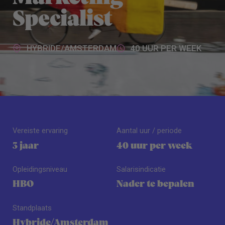
Specialist
HYBRIDE/AMSTERDAM
40 UUR PER WEEK
Vereiste ervaring
Aantal uur / periode
3 jaar
40 uur per week
Opleidingsniveau
Salarisindicatie
HBO
Nader te bepalen
Standplaats
Hybride/Amsterdam