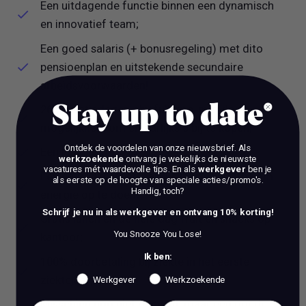
Een uitdagende functie binnen een dynamisch
en innovatief team;
Een goed salaris (+ bonusregeling) met dito
pensioenplan en uitstekende secundaire
arbeidsvoorwaarden!
Stay up to date
26 vakantiedagen obv fulltime, met de
mogelijkheid om er jaarlijks 5 bij te kopen;
Ontdek de voordelen van onze nieuwsbrief.
Als
Een leaseauto;
werkzoekende
ontvang je wekelijks de nieuwste
vacatures mét waardevolle tips. En als
werkgever
ben je
Een energy day per jaar die je kan inzetten om
als eerste op de hoogte van speciale acties/promo's.
Handig, toch?
energie op te doen;
Schrijf je nu in als werkgever en ontvang 10% korting!
Gratis lunch en de hele dag fruit en snacks op
You Snooze You Lose!
kantoor;
Ik ben:
100% doorbetaling bij ziekte in het eerste
ziektejaar;
Werkgever
Werkzoekende
Misschien nog niet relevant, maar een goede