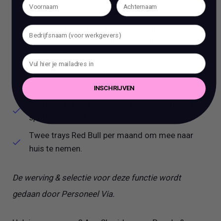
ouderschapsverlofregeling;
De mogelijkheid om te werken aan
toonaangevende sportevenementen en
activaties;
Een inspirerende en flexibele werkomgeving met
ruimte voor eigen initiatief;
INSCHRIJVEN
Toegang tot een wereldwijd netwerk binnen de
sport- en entertainmentindustrie;
Twee trays Red Bull per maand om mee naar
huis te nemen.
De werving & selectie voor deze functie wordt
gedaan door Personeel Via.