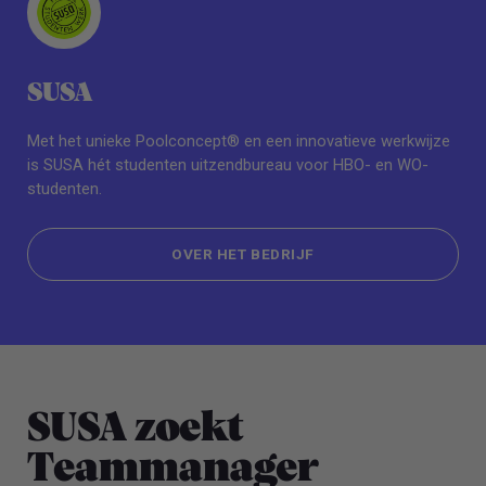
SUSA
Met het unieke Poolconcept® en een innovatieve werkwijze
is SUSA hét studenten uitzendbureau voor HBO- en WO-
studenten.
OVER HET BEDRIJF
OVER HET BEDRIJF
SUSA zoekt
Teammanager