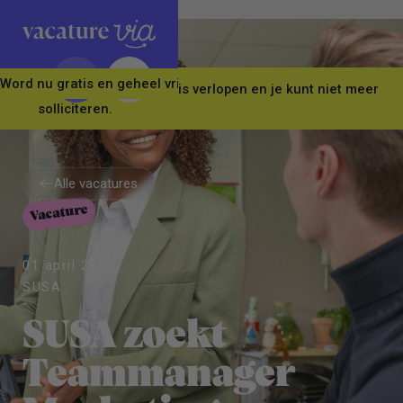
Word nu gratis en geheel vrijblijvend lid van ons Vacature Via 
Let op! Deze vacature is verlopen en je kunt niet meer
solliciteren.
Alle vacatures
Vacature
Alle vacatures
01 april 2026
SUSA
SUSA zoekt
Teammanager