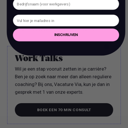
Vragen of meer informatie over deze vacature?
Neem dan contact op met Christa Hemelaar via
sollicitanten@susa.nl of via +31681104701.
INSCHRIJVEN
Work Talks
Wil je een stap vooruit zetten in je carrière?
Ben je op zoek naar meer dan alleen reguliere
coaching? Bij ons, Vacature Via, kun je dan in
gesprek met 1 van onze experts.
BOEK EEN 70 MIN CONSULT
BOEK EEN 70 MIN CONSULT