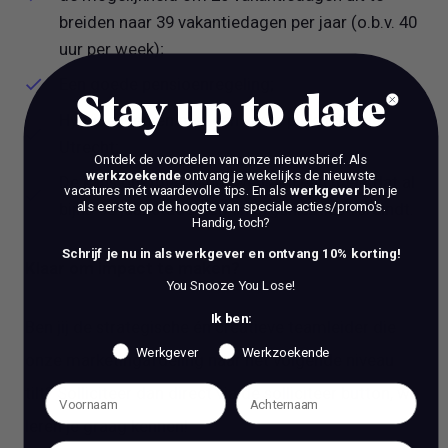
breiden naar 39 vakantiedagen per jaar (o.b.v. 40
uur per week);
Een goede pensioenregeling;
Stay up to date
Hybride werken met een vaste plek in hartje
Utrecht;
Ontdek de voordelen van onze nieuwsbrief.
Als
werkzoekende
ontvang je wekelijks de nieuwste
De kans om mee te bouwen aan een merk dat al
vacatures mét waardevolle tips. En als
werkgever
ben je
als eerste op de hoogte van speciale acties/promo's.
bijna 80 jaar studenten en organisaties verbindt.
Handig, toch?
Schrijf je nu in als werkgever en ontvang 10% korting!
Klaar om impact te maken?
You Snooze You Lose!
Ik ben:
Ben jij de strategische én creatieve teamleider die
Werkgever
Werkzoekende
onze marketingafdeling naar het volgende niveau
tilt? Solliciteer dan direct via de solliciteer button, we
leren je graag kennen!