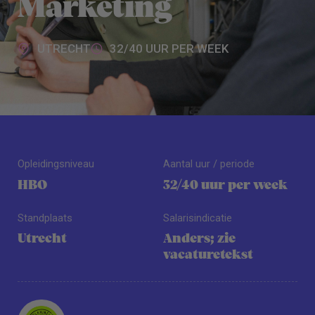
Marketing
UTRECHT
32/40 UUR PER WEEK
Opleidingsniveau
Aantal uur / periode
HBO
32/40 uur per week
Standplaats
Salarisindicatie
Utrecht
Anders; zie
vacaturetekst