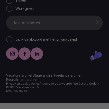
Talent
Werkgever
Ja, ik ga akkoord met het
privacybeleid
Vacature archief
Stage archief
Freelance archief
Recruitment archief
Privacy en cookie policy
Algemene Voorwaarden
We Cut the Code ⚡️
©
2026
Vacature Via B.V.
KVK: 63246244