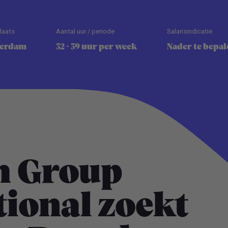
laats
Aantal uur / periode
Salarisindicatie
erdam
32 - 39 uur per week
Nader te bepal
m Group
tional zoekt