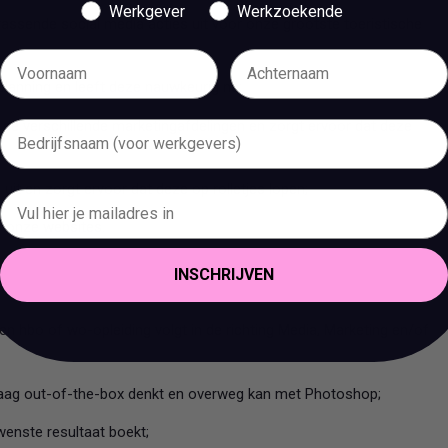
Werkgever
Werkzoekende
rassende social media acties uit voor onze grootste toeristische
planning en leeft deze nauwkeurig na;
 de verschillende marketingafdelingen en zorgt ervoor dat deze
uit en zorgt ervoor dat deze op rolletjes lopen;
r onze websites.
INSCHRIJVEN
en hbo of wo-opleiding volgt in de richting Media, Marketing en/of
graag out-of-the-box denkt en overweg kan met Photoshop;
ewenste resultaat boekt;