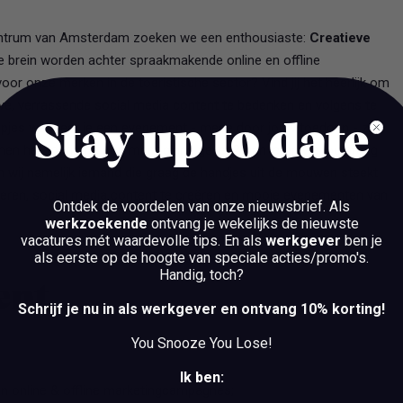
entrum van Amsterdam zoeken we een enthousiaste:
Creatieve
eve brein worden achter spraakmakende online en offline
or onze merken in de toeristische sector? Vind jij het heerlijk om
ve, verrassende social media content te bedenken en volgens te
nopjes wanneer je een evenement - mede door jouw toedoen - ziet
Stay up to date
binnen het toerisme nog meer glans geven? Dan leren we jou graag
 wij namelijk iemand die graag de handjes uit de mouwen steekt
voeren, social media content te creëren en mooie evenementen van
Ontdek de voordelen van onze nieuwsbrief.
Als
werkzoekende
ontvang je wekelijks de nieuwste
vacatures mét waardevolle tips. En als
werkgever
ben je
als eerste op de hoogte van speciale acties/promo's.
Handig, toch?
bent
Schrijf je nu in als werkgever en ontvang 10% korting!
You Snooze You Lose!
Ik ben:
van online & offline marketingcampagnes;