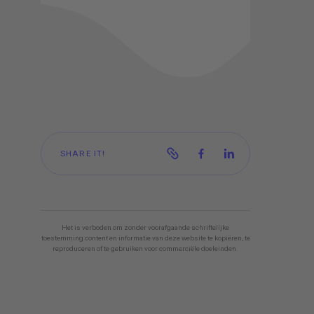
BOEK NU EEN CONSULT!
SHARE IT!
Het is verboden om zonder voorafgaande schriftelijke
toestemming content en informatie van deze website te kopiëren, te
reproduceren of te gebruiken voor commerciële doeleinden.