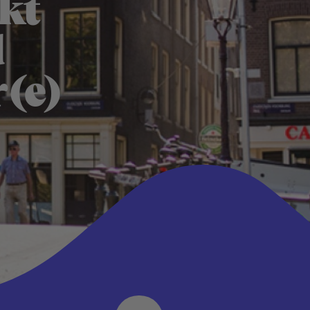
kt
d
r(e)