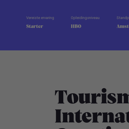
Vereiste ervaring
Opleidingsniveau
Standp
Starter
HBO
Amst
Touris
Interna