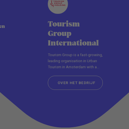
Tourism
en
Group
International
Tourism Group is a fast-growing,
leading organisation in Urban
Tourism in Amsterdam with a
history going back over 30 years.
OVER HET BEDRIJF
OVER HET BEDRIJF