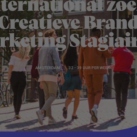
nternational zoe
Creatieve Bran
keting Stagiai
AMSTERDAM
32 - 39 UUR PER WEEK