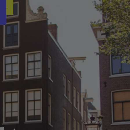
Word nu gratis en geheel vrijblijvend lid van ons Vacature Via netwer
ren.
p