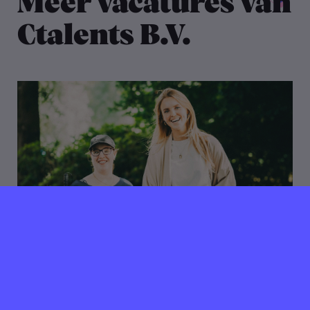
Meer vacatures van
Ctalents B.V.
20 juli 2026
Jobcoach bij Social
Enterprise CTalents