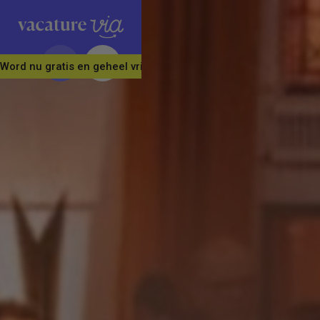
Word nu gratis en geheel vrijblijvend lid van ons Vacature Via 