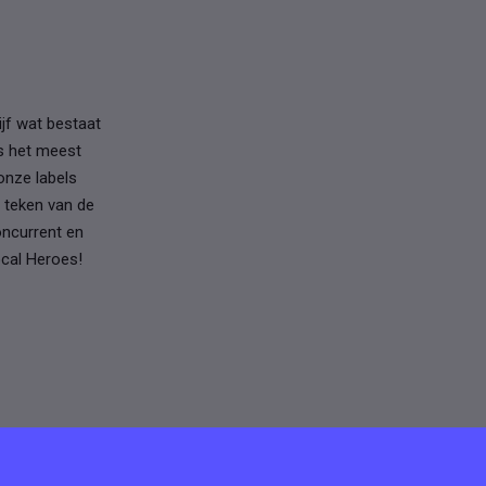
ijf wat bestaat
s het meest
onze labels
t teken van de
oncurrent en
ocal Heroes!
p