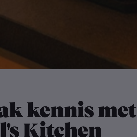
ak kennis met
l's Kitchen