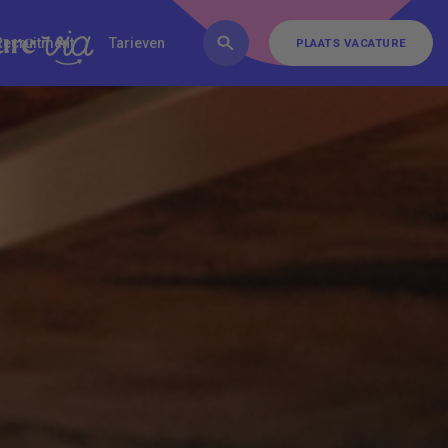
FAQ
Inschrijven
Contact
Recruitment
Tarieven
PLAATS VACATURE
PLAATS VACATURE