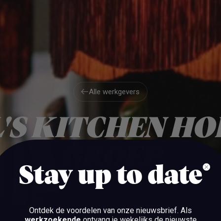
Alle werkgevers
Alle werkgevers
'S KITCHEN H
GROEP
Stay up to date
ROTTERDAM
Ontdek de voordelen van onze nieuwsbrief.
Als
werkzoekende
ontvang je wekelijks de nieuwste