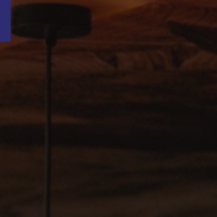
Word nu gratis en geheel vrijblijvend lid van ons Vacature Via netwer