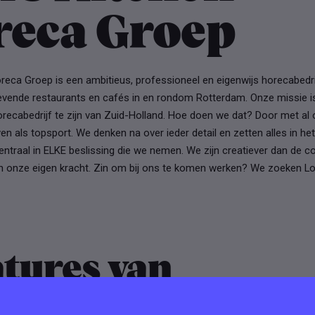
reca Groep
oreca Groep is een ambitieus, professioneel en eigenwijs horecabedr
evende restaurants en cafés in en rondom Rotterdam. Onze missie i
recabedrijf te zijn van Zuid-Holland. Hoe doen we dat? Door met al 
ven als topsport. We denken na over ieder detail en zetten alles in he
centraal in ELKE beslissing die we nemen. We zijn creatiever dan de c
van onze eigen kracht. Zin om bij ons te komen werken? We zoeken L
tures van
tchen Horeca Groe