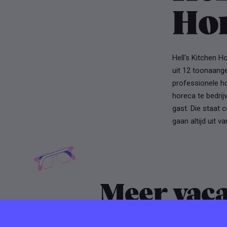
Ho
Hell's Kitchen H
uit 12 toonaang
professionele ho
horeca te bedrij
gast. Die staat 
gaan altijd uit 
Meer vaca
Hell's Ki