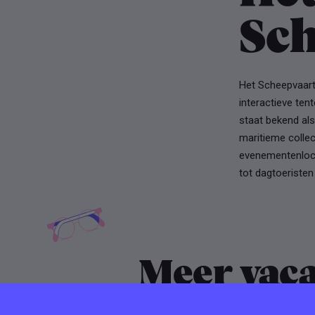
Sc
Het Scheepvaart
interactieve te
staat bekend a
maritieme collec
evenementenloca
tot dagtoeristen
Meer vaca
Het Sche