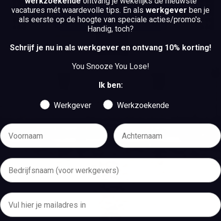
werkzoekende
ontvang je wekelijks de nieuwste
vacatures mét waardevolle tips. En als
werkgever
ben je
als eerste op de hoogte van speciale acties/promo's.
BEKIJK DE VACATURES
Handig, toch?
BEKIJK DE VACATURES
Schrijf je nu in als werkgever en ontvang 10% korting!
You Snooze You Lose!
Ik ben:
Werkgever
Werkzoekende