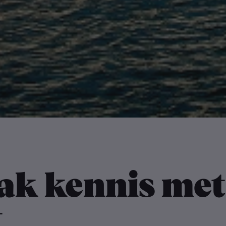
ak kennis met
t