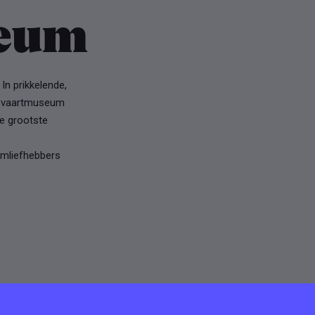
seum
n prikkelende,
eepvaartmuseum
e grootste
e
umliefhebbers