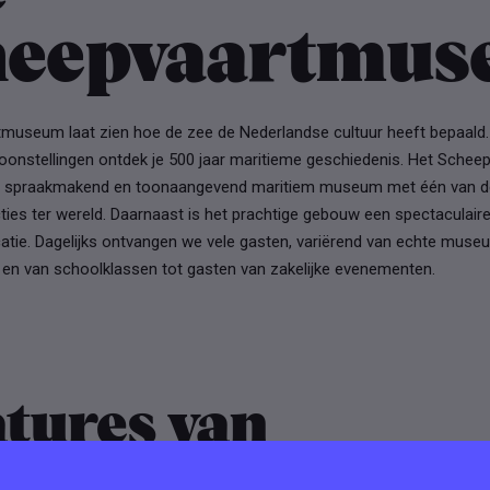
heepvaartmu
museum laat zien hoe de zee de Nederlandse cultuur heeft bepaald. I
ntoonstellingen ontdek je 500 jaar maritieme geschiedenis. Het Sch
ls spraakmakend en toonaangevend maritiem museum met één van d
ties ter wereld. Daarnaast is het prachtige gebouw een spectaculair
tie. Dagelijks ontvangen we vele gasten, variërend van echte muse
 en van schoolklassen tot gasten van zakelijke evenementen.
tures van
epvaartmuseum