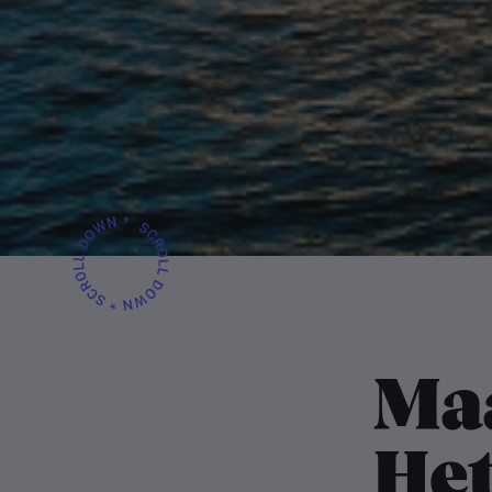
Ma
He