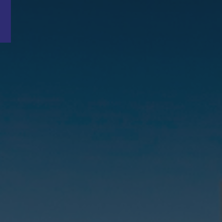
Word nu gratis en geheel vrijblijvend lid van ons Vacature Via netwer