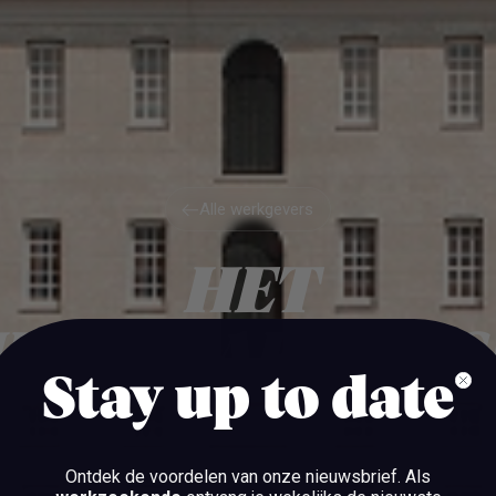
Alle werkgevers
Alle werkgevers
HET
HEEPVAARTMUS
Stay up to date
AMSTERDAM
Ontdek de voordelen van onze nieuwsbrief.
Als