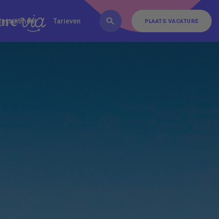
FAQ
Inschrijven
Contact
Recruitment
Tarieven
PLAATS VACATURE
PLAATS VACATURE