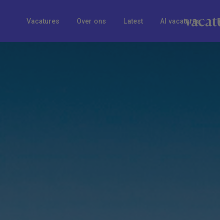
Vacatures
Over ons
Latest
AI vacatures