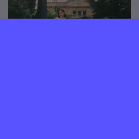
27 juni 2025
Verlopen ⌛️
JOSH V zoekt ervaren
Customer Service Specialist
Amsterdam
40 uur per week
Ben jij iemand die energie krijgt van klantcontact en
het verschil wil maken in een dynamische,
ambitieuze en innoverende organisatie? Ter
uitbreiding van ons Customer Service team, dat