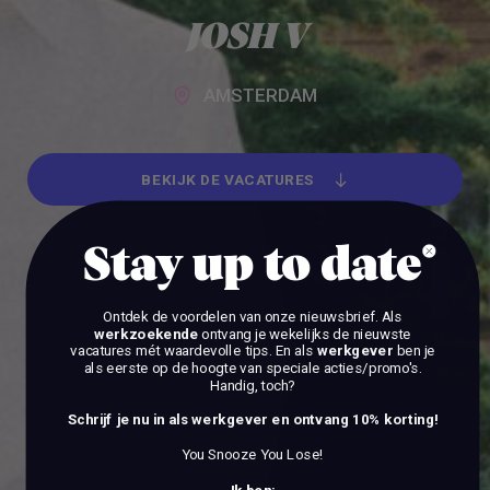
Alle werkgevers
JOSH V
AMSTERDAM
BEKIJK DE VACATURES
BEKIJK DE VACATURES
Stay up to date
Ontdek de voordelen van onze nieuwsbrief.
Als
werkzoekende
ontvang je wekelijks de nieuwste
vacatures mét waardevolle tips. En als
werkgever
ben je
als eerste op de hoogte van speciale acties/promo's.
Handig, toch?
Schrijf je nu in als werkgever en ontvang 10% korting!
You Snooze You Lose!