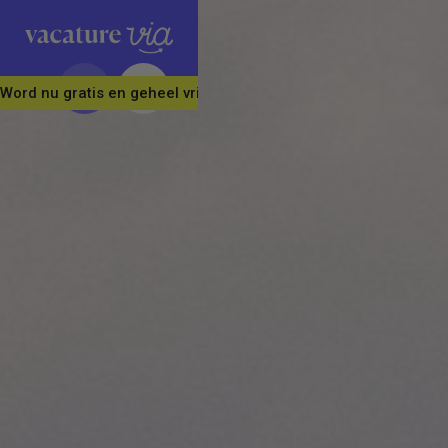
Word nu gratis en geheel vrijblijvend lid van ons Vacature Via 