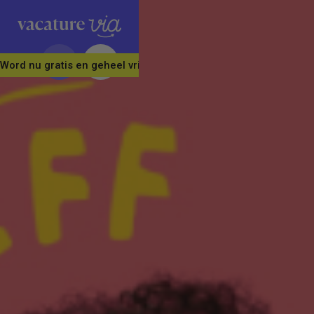
Word nu gratis en geheel vrijblijvend lid van ons Vacature Via 