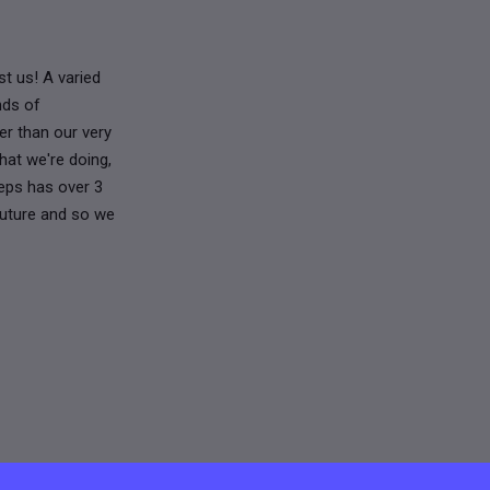
t us! A varied
nds of
er than our very
hat we're doing,
teps has over 3
 future and so we