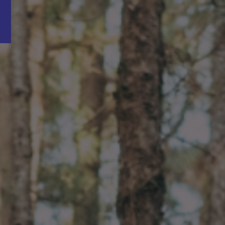
Word nu gratis en geheel vrijblijvend lid van ons Vacature Via netwer