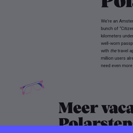
Pol
We're an Amster
bunch of “Citize
kilometers unde
well-worn passpo
with
the
travel a
million users alr
need even more t
Meer vaca
Polarstep