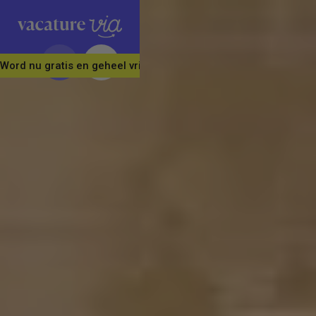
Word nu gratis en geheel vrijblijvend lid van ons Vacature Via 