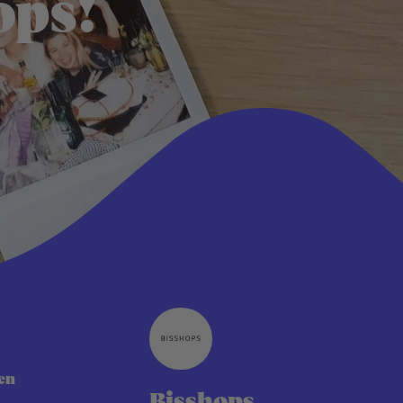
ops!
en
Bisshops