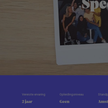
Spe
Vereiste ervaring
Opleidingsniveau
Standp
2 jaar
Geen
Ams