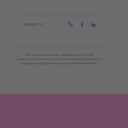
SHARE IT!
Het is verboden om zonder voorafgaande schriftelijke
toestemming content en informatie van deze website te kopiëren, te
reproduceren of te gebruiken voor commerciële doeleinden.