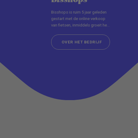
Bisshops is ruim 5 jaar geleden
gestart met de online verkoop
van fietsen, inmiddels groeit het
bedrijf met grote sprongen en
OVER HET BEDRIJF
OVER HET BEDRIJF