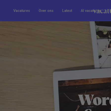
Vacatures
Over ons
Latest
AI vacatures
Wor