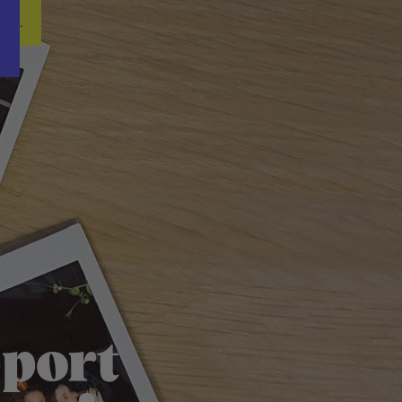
Word nu gratis en geheel vrijblijvend lid van ons Vacature Via netwer
ren.
port