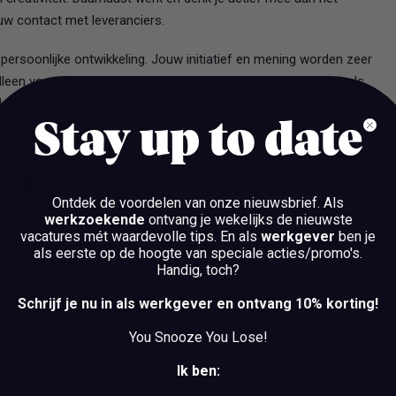
uw contact met leveranciers.
persoonlijke ontwikkeling. Jouw initiatief en mening worden zeer
lleen voor. Wij overleggen veel, vertrouwen elkaar en werken als
antoor zorgt ervoor dat je je meteen thuis voelt!
Stay up to date
bent
Ontdek de voordelen van onze nieuwsbrief.
Als
werkzoekende
ontvang je wekelijks de nieuwste
vacatures mét waardevolle tips. En als
werkgever
ben je
als eerste op de hoogte van speciale acties/promo's.
Handig, toch?
sterdam;
Schrijf je nu in als werkgever en ontvang 10% korting!
ar. (eerder/later ook bespreekbaar);
You Snooze You Lose!
ische werkomgeving te werken. Hier groei je met ons mee!;
Ik ben:
erkhouding en draagt graag creatieve oplossingen aan;