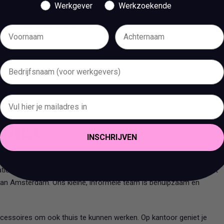
Werkgever
Werkzoekende
staat de taal van de klant te spreken;
rgie, graag input en ideeën in het team;
t;
 bouwen;
itstekend.
rijgt
INSCHRIJVEN
is (vanaf €2500,- op basis van 40 uur per week, afhankelijk van
taties. We zijn een jong, ondernemend en snelgroeiende startup met
van Amsterdam. Ons kleine, informele team is behulpzaam en
accessoires om ook thuis te kunnen werken. Op kantoor geniet je