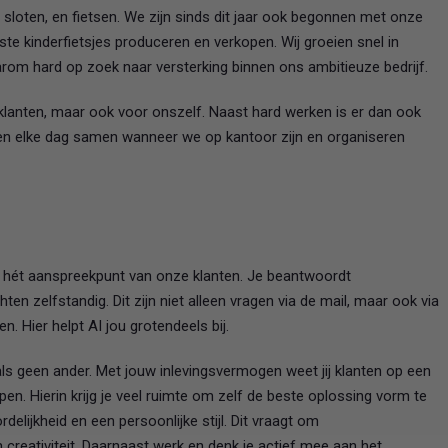
sloten, en fietsen. We zijn sinds dit jaar ook begonnen met onze
ste kinderfietsjes produceren en verkopen. Wij groeien snel in
arom hard op zoek naar versterking binnen ons ambitieuze bedrijf.
 klanten, maar ook voor onszelf. Naast hard werken is er dan ook
hen elke dag samen wanneer we op kantoor zijn en organiseren
e hét aanspreekpunt van onze klanten. Je beantwoordt
en zelfstandig. Dit zijn niet alleen vragen via de mail, maar ook via
n. Hier helpt AI jou grotendeels bij.
 als geen ander. Met jouw inlevingsvermogen weet jij klanten op een
pen. Hierin krijg je veel ruimte om zelf de beste oplossing vorm te
rdelijkheid en een persoonlijke stijl. Dit vraagt om
n creativiteit. Daarnaast werk en denk je actief mee aan het