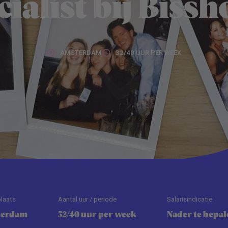
cialist bij Bissh
AMSTERDAM
32/40 UUR PER WEEK
laats
Aantal uur / periode
Salarisindicatie
terdam
32/40 uur per week
Nader te bepal