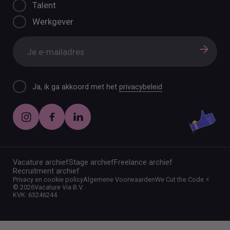
Talent
Werkgever
Ja, ik ga akkoord met het
privacybeleid
Vacature archief
Stage archief
Freelance archief
Recruitment archief
Privacy en cookie policy
Algemene Voorwaarden
We Cut the Code ⚡️
©
2026
Vacature Via B.V.
KVK: 63246244